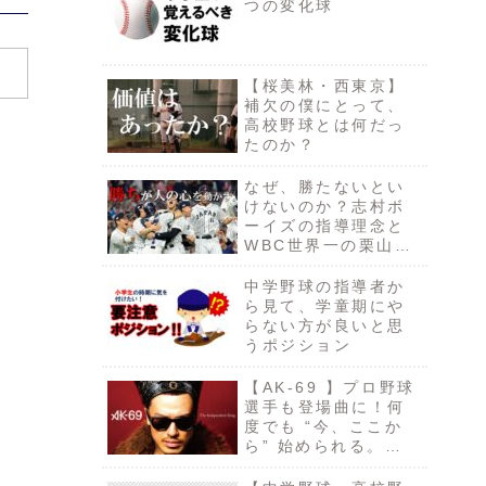
つの変化球
【桜美林・西東京】
補欠の僕にとって、
高校野球とは何だっ
たのか？
なぜ、勝たないとい
けないのか？志村ボ
ーイズの指導理念と
WBC世界一の栗山監
督の言葉から考え
る。
中学野球の指導者か
ら見て、学童期にや
らない方が良いと思
うポジション
【AK-69 】プロ野球
選手も登場曲に！何
度でも “今、ここか
ら” 始められる。
「START IT
AGAIN」