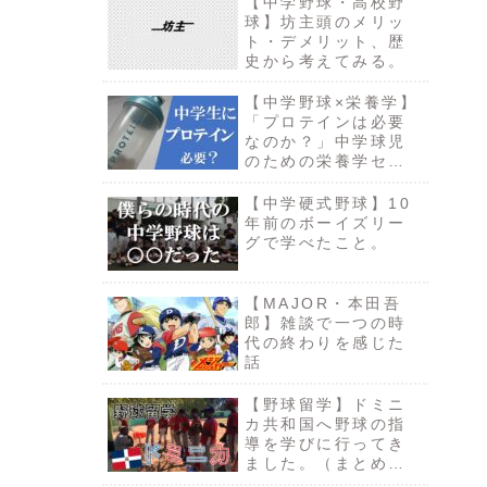
【中学野球・高校野
球】坊主頭のメリッ
ト・デメリット、歴
史から考えてみる。
【中学野球×栄養学】
「プロテインは必要
なのか？」中学球児
のための栄養学セミ
ナー③
【中学硬式野球】10
年前のボーイズリー
グで学べたこと。
【MAJOR・本田吾
郎】雑談で一つの時
代の終わりを感じた
話
【野球留学】ドミニ
カ共和国へ野球の指
導を学びに行ってき
ました。（まとめ記
事）