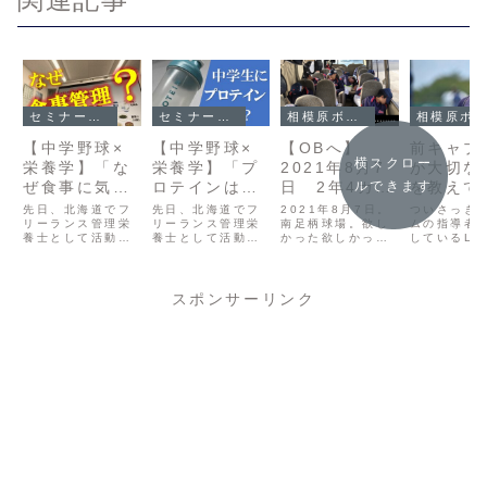
セミナー・勉強会
セミナー・勉強会
相模原ボーイズ
相模原ボーイズ
【中学野球×
【中学野球×
【OBへ】
前キャプ
横スクロー
栄養学】「な
栄養学】「プ
2021年8月7
が大切な
ぜ食事に気を
ロテインは必
日 2年4カ月
を教えて
ルできます
使うのか？」
要なのか？」
ぶりの勝利。
た
先日、北海道でフ
先日、北海道でフ
2021年8月7日。
ついさっき
中学球児のた
リーランス管理栄
中学球児のた
リーランス管理栄
南足柄球場。欲し
ムの指導者
養士として活動さ
養士として活動さ
かった欲しかっ
しているLI
めの栄養学セ
めの栄養学セ
れている臼井彩さ
れている臼井彩さ
た、１がやっと手
ループに、
ミナー①
ミナー③
んに「成長期の球
んに「成長期の球
に入った。公式戦
3年のキャ
児に必要な食事と
児に必要な食事と
での勝利、それは
だった子が
は」というテーマ
は」というテーマ
チームとして、実
ていた私立
スポンサーリンク
でセミナーを開催
でセミナーを開催
に2年4カ月ぶりだ
無事合格し
してもらいまし
してもらいまし
という。それほど
う連絡が監
た。その内容を、
た。その内容を、
まで勝ちから遠ざ
共有された
主に相模原ボーイ
主に相模原ボーイ
かっていたのか。
そのものも
ズの選手・保護者
ズの選手・保護者
2年4カ月という時
喜ばしいこ
の皆さんに向けて
の皆さんに向けて
間が意味すること
だが、それ
まとめていきま
まとめていきま
2年4カ月間、勝利
もっと喜ば
す。もちろん、チ
す。もちろん、チ
がなかっ...
とがある。こ
ーム...
ーム...