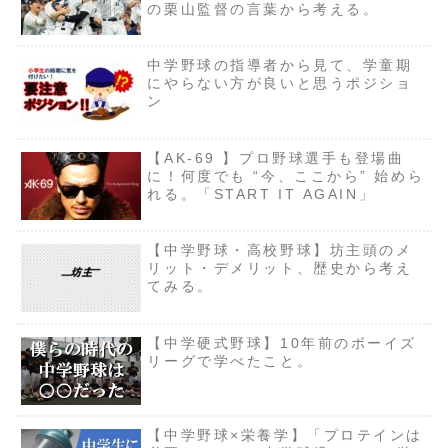
の栗山監督の言葉から考える。
中学野球の指導者から見て、学童期
にやらない方が良いと思うポジショ
ン
【AK-69 】プロ野球選手も登場曲
に！何度でも “今、ここから” 始めら
れる。「START IT AGAIN」
【中学野球・高校野球】坊主頭のメ
リット・デメリット、歴史から考え
てみる。
【中学硬式野球】10年前のボーイズ
リーグで学べたこと。
【中学野球×栄養学】「プロテインは