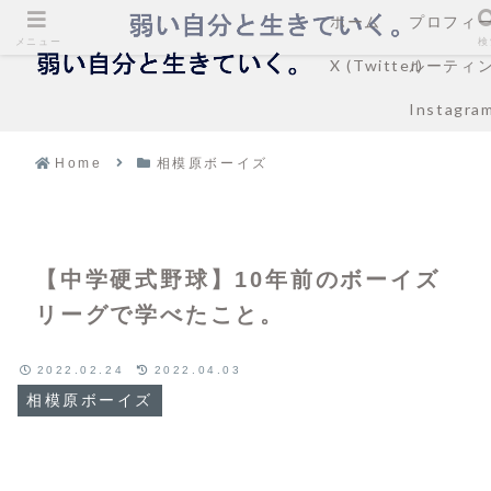
ホーム
プロフィ
メニュー
検
X (Twitter)
ルーティ
Instagra
Home
相模原ボーイズ
【中学硬式野球】10年前のボーイズ
リーグで学べたこと。
2022.02.24
2022.04.03
相模原ボーイズ