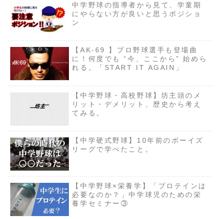
中学野球の指導者から見て、学童期
にやらない方が良いと思うポジショ
ン
【AK-69 】プロ野球選手も登場曲
に！何度でも “今、ここから” 始めら
れる。「START IT AGAIN」
【中学野球・高校野球】坊主頭のメ
リット・デメリット、歴史から考え
てみる。
【中学硬式野球】10年前のボーイズ
リーグで学べたこと。
【中学野球×栄養学】「プロテインは
必要なのか？」中学球児のための栄
養学セミナー③