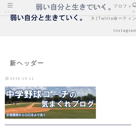
ホーム
プロフィ
メニュー
検
X (Twitter)
ルーティ
Instagra
新ヘッダー
2019.10.11