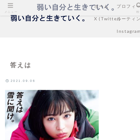
ホーム
プロフィ
メニュー
検
X (Twitter)
ルーティ
Instagra
答えは
2021.09.06