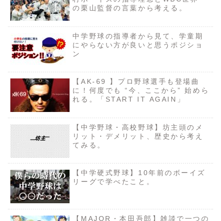
の栗山監督の言葉から考える。
中学野球の指導者から見て、学童期
にやらない方が良いと思うポジショ
ン
【AK-69 】プロ野球選手も登場曲
に！何度でも “今、ここから” 始めら
れる。「START IT AGAIN」
【中学野球・高校野球】坊主頭のメ
リット・デメリット、歴史から考え
てみる。
【中学硬式野球】10年前のボーイズ
リーグで学べたこと。
【MAJOR・本田吾郎】雑談で一つの