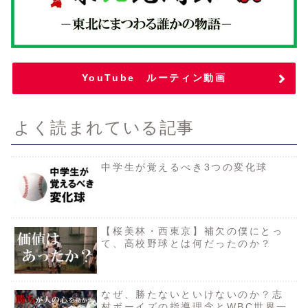
YouTube ルーティン動画
よく読まれている記事
中学生が覚えるべき3つの変化球
【桜美林・西東京】補欠の僕にとっ
て、高校野球とは何だったのか？
なぜ、勝たないといけないのか？志
村ボーイズの指導理念とWBC世界一