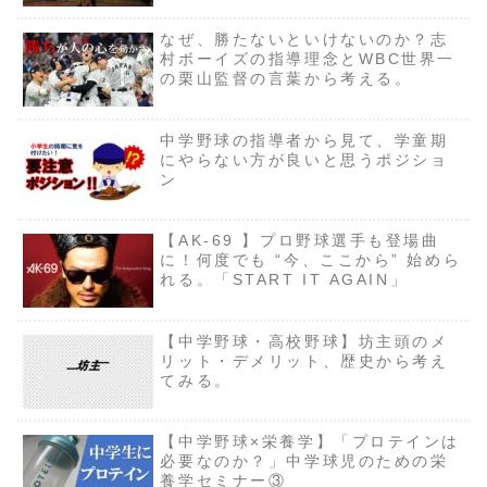
なぜ、勝たないといけないのか？志
村ボーイズの指導理念とWBC世界一
の栗山監督の言葉から考える。
中学野球の指導者から見て、学童期
にやらない方が良いと思うポジショ
ン
【AK-69 】プロ野球選手も登場曲
に！何度でも “今、ここから” 始めら
れる。「START IT AGAIN」
【中学野球・高校野球】坊主頭のメ
リット・デメリット、歴史から考え
てみる。
【中学野球×栄養学】「プロテインは
必要なのか？」中学球児のための栄
養学セミナー③