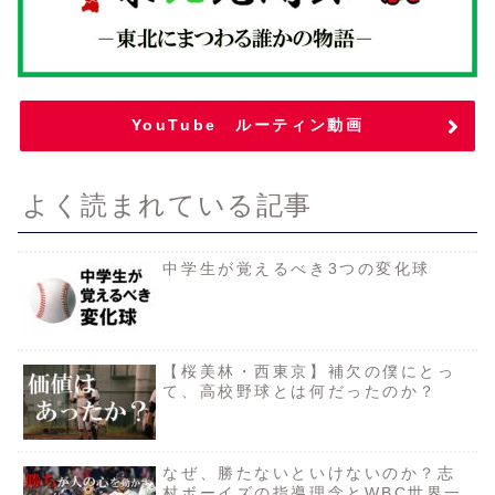
YouTube ルーティン動画
よく読まれている記事
中学生が覚えるべき3つの変化球
【桜美林・西東京】補欠の僕にとっ
て、高校野球とは何だったのか？
なぜ、勝たないといけないのか？志
村ボーイズの指導理念とWBC世界一