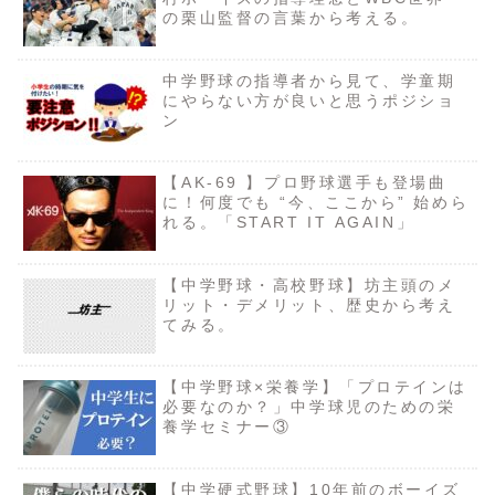
の栗山監督の言葉から考える。
中学野球の指導者から見て、学童期
にやらない方が良いと思うポジショ
ン
【AK-69 】プロ野球選手も登場曲
に！何度でも “今、ここから” 始めら
れる。「START IT AGAIN」
【中学野球・高校野球】坊主頭のメ
リット・デメリット、歴史から考え
てみる。
【中学野球×栄養学】「プロテインは
必要なのか？」中学球児のための栄
養学セミナー③
【中学硬式野球】10年前のボーイズ