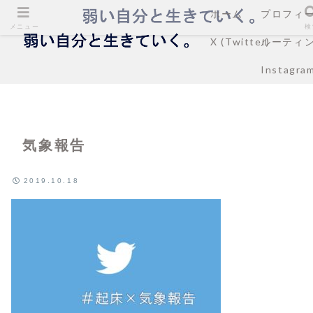
ホーム
プロフィ
メニュー
検
X (Twitter)
ルーティ
Instagra
気象報告
2019.10.18