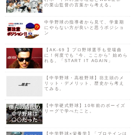
の栗山監督の言葉から考える。
中学野球の指導者から見て、学童期
にやらない方が良いと思うポジショ
ン
【AK-69 】プロ野球選手も登場曲
に！何度でも “今、ここから” 始めら
れる。「START IT AGAIN」
【中学野球・高校野球】坊主頭のメ
リット・デメリット、歴史から考え
てみる。
【中学硬式野球】10年前のボーイズ
リーグで学べたこと。
【中学野球×栄養学】「プロテインは