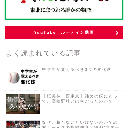
YouTube ルーティン動画
よく読まれている記事
中学生が覚えるべき3つの変化球
【桜美林・西東京】補欠の僕にとっ
て、高校野球とは何だったのか？
なぜ、勝たないといけないのか？志
村ボーイズの指導理念とWBC世界一