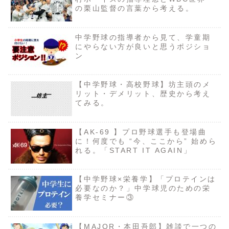
の栗山監督の言葉から考える。
中学野球の指導者から見て、学童期
にやらない方が良いと思うポジショ
ン
【中学野球・高校野球】坊主頭のメ
リット・デメリット、歴史から考え
てみる。
【AK-69 】プロ野球選手も登場曲
に！何度でも “今、ここから” 始めら
れる。「START IT AGAIN」
【中学野球×栄養学】「プロテインは
必要なのか？」中学球児のための栄
養学セミナー③
【MAJOR・本田吾郎】雑談で一つの