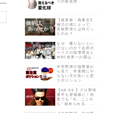
つの変化球
【桜美林・西東京】
補欠の僕にとって、
高校野球とは何だっ
たのか？
なぜ、勝たないとい
けないのか？志村ボ
ーイズの指導理念と
WBC世界一の栗山監
督の言葉から考え
る。
中学野球の指導者か
ら見て、学童期にや
らない方が良いと思
うポジション
【AK-69 】プロ野球
選手も登場曲に！何
度でも “今、ここか
ら” 始められる。
「START IT
AGAIN」