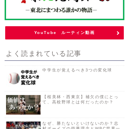
YouTube ルーティン動画
よく読まれている記事
中学生が覚えるべき3つの変化球
【桜美林・西東京】補欠の僕にとっ
て、高校野球とは何だったのか？
なぜ、勝たないといけないのか？志
村ボーイズの指導理念とWBC世界一