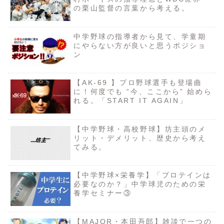
の栗山監督の言葉から考える。
中学野球の指導者から見て、学童期
にやらない方が良いと思うポジショ
ン
【AK-69 】プロ野球選手も登場曲
に！何度でも “今、ここから” 始めら
れる。「START IT AGAIN」
【中学野球・高校野球】坊主頭のメ
リット・デメリット、歴史から考え
てみる。
【中学野球×栄養学】「プロテインは
必要なのか？」中学球児のための栄
養学セミナー③
【MAJOR・本田吾郎】雑談で一つの