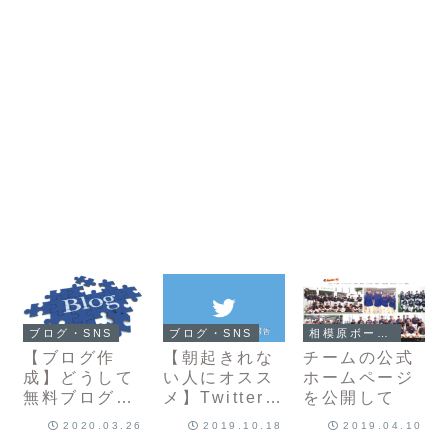
ブログ・SNS
ブログ・SNS
相模原ボーイズ
【ブログ作
【朝起きれな
チームの公式
成】どうして
い人にオスス
ホームページ
無料ブログで
メ】Twitterの
を公開して
はなく
新習慣 ＃起床
2020.03.26
2019.10.18
2019.04.10
WordPressを
×気象報告