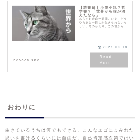
【読書録】小説小説？哲
学書？「世界から猫が消
えたなら」
あらすじ余命一週間。いや、どう
やらあと一日しか生きられないら
しい。そのかわり、この世からあ
るものを消したらあなたの寿命が
一日だけ延びる。さあ、どうす
る？というお話。面白くて、色々
考えさせられて一日で読...
2021.08.18
ncoach.site
おわりに
生きているうちは何でもできる。こんなエゴにまみれた
思いを書けるくらいには自由だ。自己肯定感次第ではい