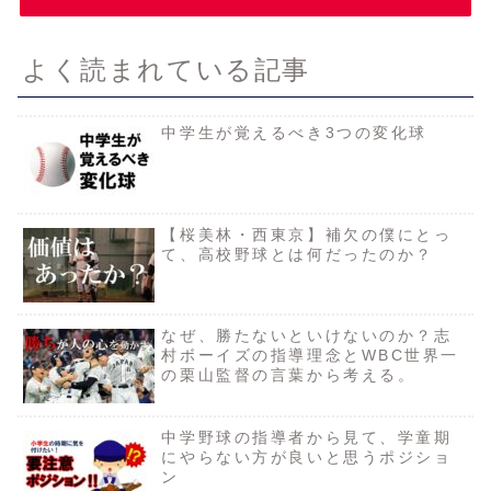
よく読まれている記事
中学生が覚えるべき3つの変化球
【桜美林・西東京】補欠の僕にとっ
て、高校野球とは何だったのか？
なぜ、勝たないといけないのか？志
村ボーイズの指導理念とWBC世界一
の栗山監督の言葉から考える。
中学野球の指導者から見て、学童期
にやらない方が良いと思うポジショ
ン