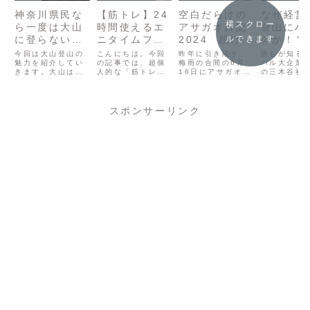
神奈川県民な
【筋トレ】24
空白だらけの
なぜ経営
横スクロー
ら一度は大山
時間使えるエ
アサガオ日記
登山にハ
に登らない
ニタイムフィ
2024 続ける
のか！？
ルできます
と。山登りの
ットネスを退
ことの難しさ
の魅力を
今回は大山登山の
こんにちは。今回
昨年に引き続き、
誰もが知る
魅力を語る。
魅力を紹介してい
会することに
の記事では、超個
を痛感した
梅雨の合間の6月
つ！
バル大企業
きます。大山は神
人的な「筋トレ」
16日にアサガオの
の三木谷社
なりました。
話。
奈川県伊勢原市に
についての話で
種をまきました。
に一度、楽
ある山で、伊勢原
す。簡潔に言う
この記事を書いて
ープの幹部
市、秦野市、厚木
と、こんな感じで
いる今日8月17日
登山に行く
市にまたがってい
す。お金がないの
も無事に5輪の花
す。しかも
スポンサーリンク
ます。標高は
でジムをやめま
が咲きました。来
は、「死の
1252mで、それな
す！以前報告した
年以降の自分のた
呼ばれる群
りに険しい場所も
通り、2023年4月
め、またこれから
谷川岳。か
ありますが、特別
に学習塾を開業
アサガオを植えよ
酷な登山で
な装備がなくても
し、従業員は自分
うと思っている方
とにかくル
登れる山なので、
含んで2人と言え
のために記事を残
ンを大切に
半日という気軽な
ど、立場は経営者
しておこうと思い
木谷社長は
時間でも十分な
になりました。ど
ます。種まき...
けているそ
達...
んな...
す...