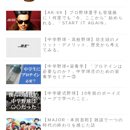
【AK-69 】プロ野球選手も登場曲
に！何度でも “今、ここから” 始めら
れる。「START IT AGAIN」
【中学野球・高校野球】坊主頭のメ
リット・デメリット、歴史から考え
てみる。
【中学野球×栄養学】「プロテインは
必要なのか？」中学球児のための栄
養学セミナー③
【中学硬式野球】10年前のボーイズ
リーグで学べたこと。
【MAJOR・本田吾郎】雑談で一つの
時代の終わりを感じた話