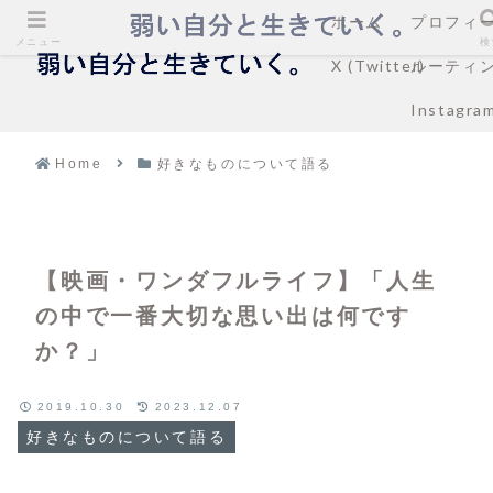
ホーム
プロフィ
メニュー
検
X (Twitter)
ルーティ
Instagra
Home
好きなものについて語る
【映画・ワンダフルライフ】「人生
の中で一番大切な思い出は何です
か？」
2019.10.30
2023.12.07
好きなものについて語る