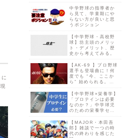
督の言葉から考え
る。
中学野球の指導者か
ら見て、学童期にや
らない方が良いと思
うポジション
【中学野球・高校野
球】坊主頭のメリッ
ト・デメリット、歴
史から考えてみる。
【AK-69 】プロ野球
選手も登場曲に！何
度でも “今、ここか
当に
ら” 始められる。
が現
「START IT
AGAIN」
【中学野球×栄養学】
「プロテインは必要
なのか？」中学球児
のための栄養学セミ
ナー③
【MAJOR・本田吾
郎】雑談で一つの時
代の終わりを感じた