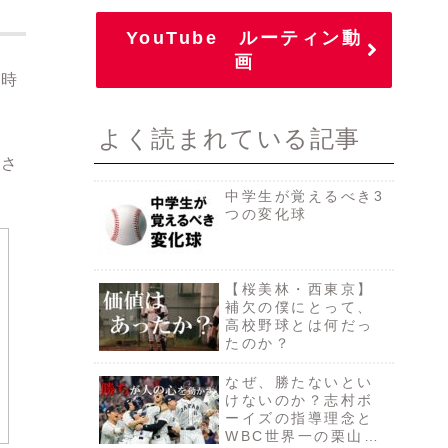
YouTube ルーティン動
画
在時
よく読まれている記事
ださ
中学生が覚えるべき3
つの変化球
【桜美林・西東京】
補欠の僕にとって、
高校野球とは何だっ
たのか？
なぜ、勝たないとい
けないのか？志村ボ
ーイズの指導理念と
WBC世界一の栗山監