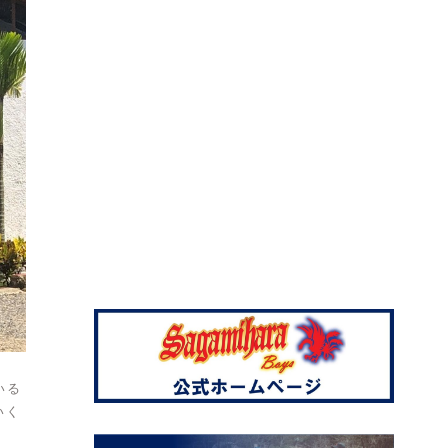
いる
いく