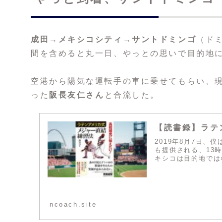
成田→メキシコシティ→サントドミンゴ
（ド
間を含めると丸一日、やっとの思いで目的地に
空港から陽気な運転手の車に乗せてもらい、
った
阪長友仁さん
と合流した。
【読書録】ラテ
2019年8月7日
も提供される、13
キシコは目的地ではな
ncoach.site