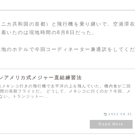
ミニカ共和国の首都）と飛行機を乗り継いで、空港滞
着いたのは現地時間の8月8日だった。
現地のホテルで今回コーディネーター兼通訳をしてく
ンアメリカ式メジャー直結練習法
、僕はメキシコ行きの飛行機で太平洋の上を飛んでいた。機内食が二回
時間の長期フライトだ。 どうして、メキシコに行くのか？今回、メ
い。トランジット―...
2022.08.31