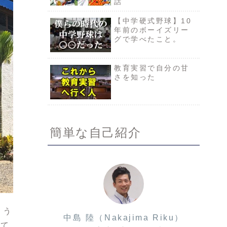
話
【中学硬式野球】10
年前のボーイズリー
グで学べたこと。
教育実習で自分の甘
さを知った
簡単な自己紹介
ょう
中島 陸（Nakajima Riku）
れて