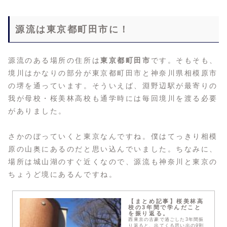
源流は東京都町田市に！
源流のある場所の住所は
東京都町田市
です。そもそも、
境川はかなりの部分が東京都町田市と神奈川県相模原市
の堺を通っています。そういえば、淵野辺駅が最寄りの
我が母校・桜美林高校も通学時には毎回境川を渡る必要
がありました。
さかのぼっていくと東京なんですね。僕はてっきり相模
原の山奥にあるのだと思い込んでいました。ちなみに、
場所は城山湖のすぐ近くなので、源流も神奈川と東京の
ちょうど境にあるんですね。
【まとめ記事】桜美林高
校の3年間で学んだこと
を振り返る。
西東京の古豪で過ごした3年間振
り返ると、出てくる思い出の9割