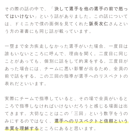
その際の話の中で、「
決して選手を他の選手の前で怒っ
てはいけない
」という話がありました。この話について
は、ドミニカで僕の面倒を見てくれた
阪長友仁
さんとい
う方の著書にも同じ話が載っています。
一塁まで全力疾走しなかった選手がいた場合、一度目は
誰もいないところに呼んで、理由を聞く。二度目に同じ
ことがあっても、個別に話をして約束をする。三度目が
あった場合には、チームに悪い影響が出るため、全員の
前で話をする。この三回の指導が選手へのリスペクトの
表れだといいます。
実際にチームで指導していると、その場で全員がいると
ころで指導しなければいけないだろうと感じる場面は出
てきます。大切なことはこの「三回」という数字をうの
みにするのではなく、
選手へのリスペクトと信頼という
本質を理解する
ところにあると思います。