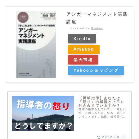
アンガーマネジメント実践
講座
created by
Rinker
Kindle
Amazon
楽天市場
Yahooショッピング
【野球指導】あなたは
「怒り」の感情と上手に
付き合えていますか？
野球の指導をしていて、「難しい
な」と感じるのが、怒る・叱ると
いうことです。先日、相模原ボー
イズの後輩コーチと食事をしてい
る中で、「怒り方がわからない」
という話が出ました。ふと思い返
すと、大学時代に僕も...
2022.08.31