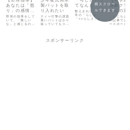
【野球指導】
少年硬式用木
「らしさ」っ
【中学野
横スクロー
あなたは「怒
製バットを取
てなんだ？
強豪クラ
り」の感情と
り入れたい
ームの運
ルできます
数えきれない、日
上手に付き合
常の「らしさ」
ら学ぶ。
野球の指導をして
ティー打撃の課題
こんにちは
「○○らしさ」とは
えています
いて、「難しい
重いバットばかり
ポニーと
の記事では
何なのでしょう
な」と感じるの
振っていてもスイ
ースボール
か？
北リトル
か。「男らし
が、怒る・叱ると
ングスピードは遅
ック10月号
さ」、「女らし
アの記事
いうことです。先
くなり、スイング
冊付録とし
さ」、「日本人ら
日、相模原ボーイ
軌道はドアスイン
てきた「中
り。
しさ」、「大人ら
ズの後輩コーチと
グになり、手首も
clinic」
スポンサーリンク
しさ」、「子供ら
食事をしている中
痛めて最悪の場合
冊子を読ん
しさ」、「自分ら
で、「怒り方がわ
は腰椎分離症にも
たことを率
しさ」、「あなた
からない」という
なる。だからティ
事にしてい
らしさ」、このよ
話が出ました。ふ
ーバッティングで
す。山形ポ
うにいろいろな
と思い返すと、大
も重いバットで打
ら学ぶ部活
「らしさ」を耳に
学時代に僕も同じ
つのは数に制限を
界を感じて
します。この「ら
ようなことを思っ
かけてやりたいの
ニーは五十
しさ」とい...
ていて、Twitte...
だが、軽いバッ
が2020...
ト...