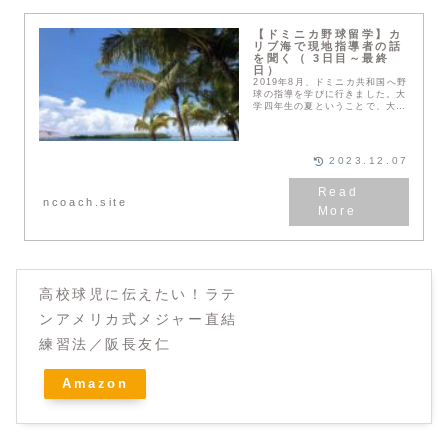
【ドミニカ野球留学】カ
リブ海で現地指導者の話
を聞く（ 3日目～最終
日）
2019年8月、ドミニカ共和国へ野
球の指導を学びに行きました。大
学四年生の夏ということで、大学
入学時から続けているボーイズで
の活動をさらに充実したものにす
るために、修行を兼ねて単身ドミ
ニカへ行ってきま...
2023.12.07
ncoach.site
高校球児に伝えたい！ラテ
ンアメリカ式メジャー直結
練習法／阪長友仁
Amazon