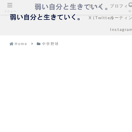
ホーム
プロフィ
メニュー
検
X (Twitter)
ルーティ
Instagra
Home
中学野球