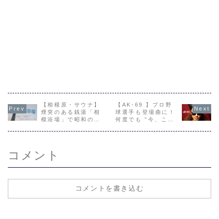
【相模原・サウナ】
【AK-69 】プロ野
煙突のある銭湯「相
球選手も登場曲に！
模浴場」で昭和のと
何度でも “今、ここ
とのいを体験する。
から” 始められる。
「START IT
AGAIN」
コメント
コメントを書き込む